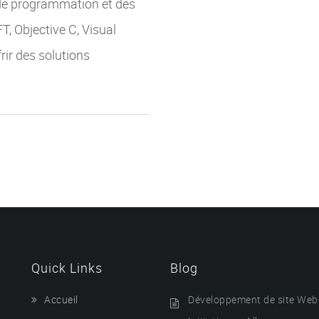
 de programmation et des
, Objective C, Visual
rir des solutions
Quick Links
Blog
Accueil
Développement de site Web