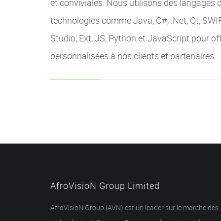
et conviviales. Nous utilisons des langages
technologies comme Java, C#, .Net, Qt, SWIFT
Studio, Ext, JS, Python et JavaScript pour off
personnalisées à nos clients et partenaires.
AfroVisioN Group Limited
AfroVisioN Group (AVN) est un leader sur le marché des