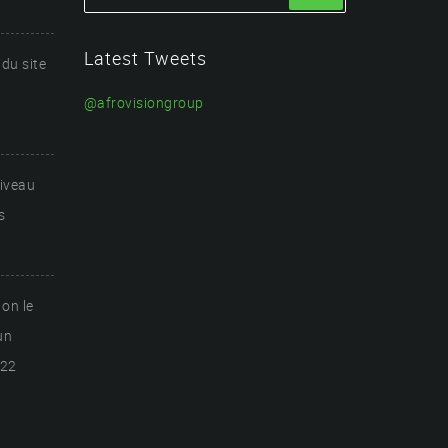
Latest Tweets
du site
@afrovisiongroup
niveau
s
 on le
un
022