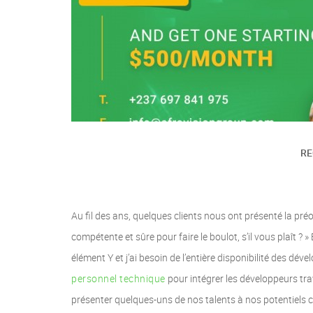
RE
Au fil des ans, quelques clients nous ont présenté la préo
compétente et sûre pour faire le boulot, s’il vous plaît ? 
élément Y et j’ai besoin de l’entière disponibilité des dé
personnel technique
pour intégrer les développeurs tra
présenter quelques-uns de nos talents à nos potentiels cl