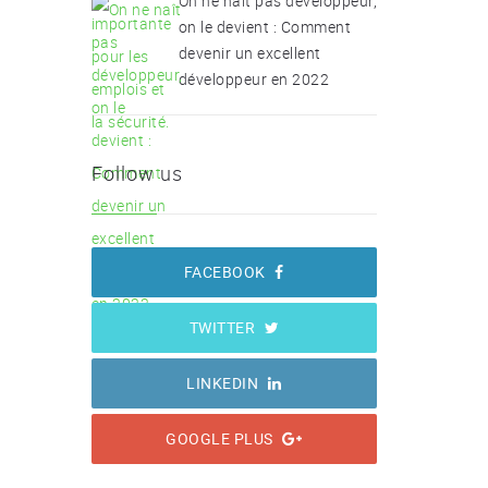
On ne naît pas développeur,
on le devient : Comment
devenir un excellent
développeur en 2022
Follow us
FACEBOOK
TWITTER
LINKEDIN
GOOGLE PLUS