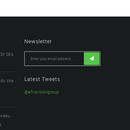
Newsletter
 Dr SEA
Latest Tweets
du site
@afrovisiongroup
niveau
s