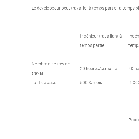
Le développeur peut travailler à temps partiel, à temps p
Ingénieur travaillant à
Ingén
temps partiel
temps
Nombre d’heures de
20 heures/semaine
40 h
travail
Tarif de base
500 $/mois
1 00
Pourq