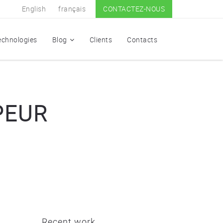
English
français
CONTACTEZ-NOUS
echnologies
Blog
Clients
Contacts
PEUR
Recent work