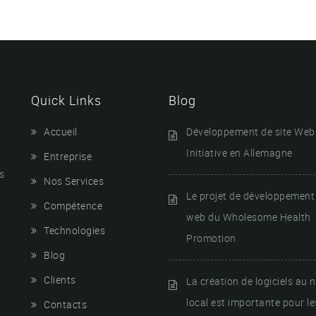
Quick Links
Blog
Accueil
Développement de site Web
Initiative en Allemagne
Entreprise
s
Nos Services
Le projet de développement 
Compétence
web du Wholesome Health
Technologies
Promotion
Blog
Clients
La création de logiciels au 
local est importante pour le
Contacts