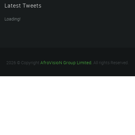
Latest Tweets
Loading!
2026 © Copyright
AfroVisioN Group Limited.
All rights Reserved.