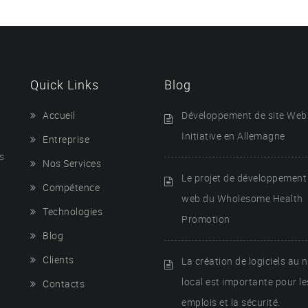
Quick Links
Blog
Accueil
Développement de site Web
Initiative en Allemagne
Entreprise
s
Nos Services
Le projet de développement 
Compétence
web du Wholesome Health
Technologies
Promotion
Blog
Clients
La création de logiciels au 
local est importante pour le
Contacts
emplois et la sécurité.