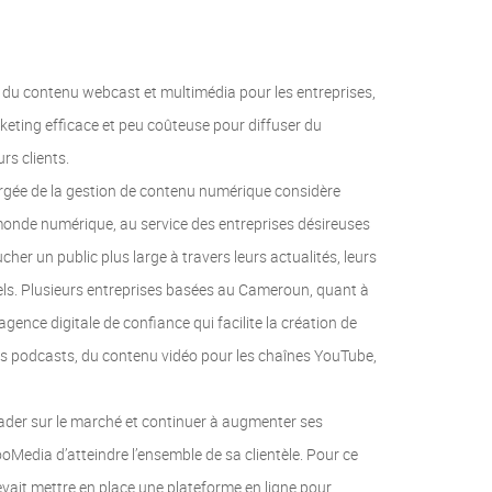
 du contenu webcast et multimédia pour les entreprises,
rketing efficace et peu coûteuse pour diffuser du
rs clients.
rgée de la gestion de contenu numérique considère
nde numérique, au service des entreprises désireuses
oucher un public plus large à travers leurs actualités, leurs
els. Plusieurs entreprises basées au Cameroun, quant à
agence digitale de confiance qui facilite la création de
es podcasts, du contenu vidéo pour les chaînes YouTube,
eader sur le marché et continuer à augmenter ses
ooMedia d’atteindre l’ensemble de sa clientèle. Pour ce
evait mettre en place une plateforme en ligne pour