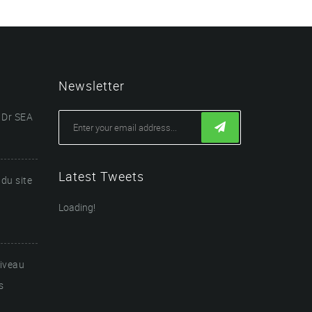
Newsletter
 Dr SEA
Latest Tweets
du site
Loading!
niveau
s