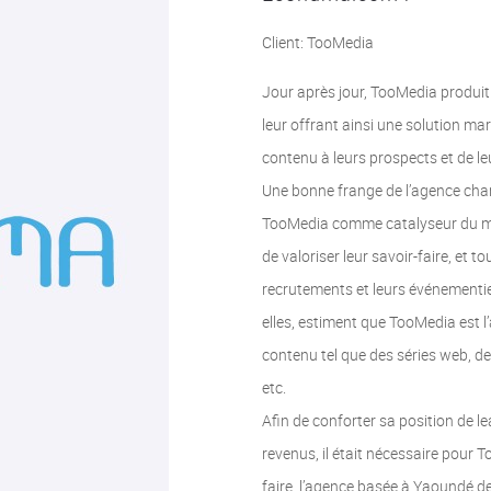
Client: TooMedia
Jour après jour, TooMedia produit
leur offrant ainsi une solution ma
contenu à leurs prospects et de leu
Une bonne frange de l’agence cha
TooMedia comme catalyseur du mo
de valoriser leur savoir-faire, et t
recrutements et leurs événementi
elles, estiment que TooMedia est l’
contenu tel que des séries web, d
etc.
Afin de conforter sa position de l
revenus, il était nécessaire pour T
faire, l’agence basée à Yaoundé d