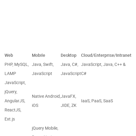
Web
Mobile
Desktop
Cloud/Enterprise/Intranet
PHP, MySQL,
Java, Swift,
Java, C#,
JavaScript, Java, C++ &
LAMP
JavaScript
JavaScript
C#
JavaScript,
jQuery,
Native Android,
JavaFX,
AngularJS,
IaaS, PaaS, SaaS
iOS
JIDE, ZK
ReactJS,
Ext.js
jQuery Mobile,