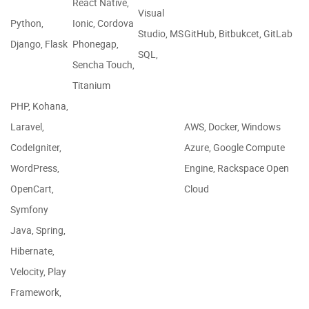
React Native,
Visual
Python,
Ionic, Cordova
Studio, MS
GitHub, Bitbukcet, GitLab
Django, Flask
Phonegap,
SQL,
Sencha Touch,
Titanium
PHP, Kohana,
Laravel,
AWS, Docker, Windows
CodeIgniter,
Azure, Google Compute
WordPress,
Engine, Rackspace Open
OpenCart,
Cloud
Symfony
Java, Spring,
Hibernate,
Velocity, Play
Framework,